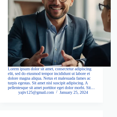
Lorem ipsum dolor sit amet, consectetur adipiscing
elit, sed do eiusmod tempor incididunt ut labore et
dolore magna aliqua. Netus et malesuada fames ac
turpis egestas. Sit amet nisl suscipit adipiscing. A
pellentesque sit amet porttitor eget dolor morbi. Sit…
yajiv125@gmail.com
January 25, 2024